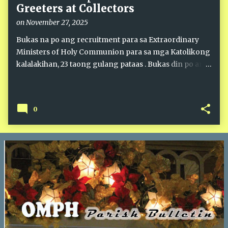
Greeters at Collectors
on
November 27, 2025
Bukas na po ang recruitment para sa Extraordinary
Ministers of Holy Communion para sa mga Katolikong
kalalakihan, 23 taong gulang pataas . Bukas din po ang
recruitment para sa Greeters at Collectors para sa mga
Katolikong mag-asawa . Para sa karagdagang
impormasyon , maaaring lumapit sa mga miyembro
0
ng EMHC, Greeters at Collectors, o magtungo sa Parish
Office . Lahat ng mag-aaplay ay dadaan muna sa
seminar bago maitalaga bilang liturgical ministers.
Maraming salamat po at inaanyayahan po namin ang
lahat na maglingkod sa Panginoon sa banal na Misa
tuwing Linggo.