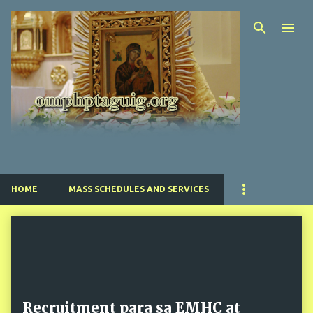
Skip to main content
HOME
MASS SCHEDULES AND SERVICES
P
o
s
t
s
Recruitment para sa EMHC at